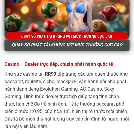
QUAY SỐ PHÁT TÀI KHỦNG VỚI MỨC THƯỞNG CỰC CAO
Casino – Dealer trực tiếp, chuẩn phát hành quốc tế
Khu vực casino tại
RR99
tập trung các tựa quen thuộc như
baccarat, roulette, sicbo, blackjack, vận hành bởi nhà phát
hành danh tiếng Evolution Gaming, AG Casino, Sexy
Gaming. Hình thức dealer trực tiếp giúp tăng tính chân
thực, hạn chế độ trễ hình ảnh. Tỷ lệ thưởng baccarat phổ
biến ở mức 1:0.95, cửa hòa 1:8, hiển thị rõ trước mỗi phiên.
Đây là bộ môn thu hút lượng truy cập ổn định từ người mới
lẫn hội viên lâu năm.