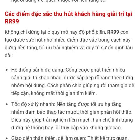
Các điểm đặc sắc thu hút khách hàng giải trí tại
RR99
Không chỉ dừng lại ở quy mô hay độ phổ biến,
RR99
còn
tạo được sức hút nhờ nhiều điểm đặc sắc trong cách xây
dựng nền tảng, tối ưu trải nghiệm và duy trì sự ổn định lâu
dài:
Hệ thống sảnh đa dạng: Cổng cược phát triển nhiều
sảnh giải trí khác nhau, được sắp xếp rõ ràng theo từng
nhóm nội dung. Cách phân chia giúp người tham gia dễ
tiếp cận, không mất thời gian tìm kiếm.
Tốc độ xử lý nhanh: Nền tảng được tối ưu hạ tầng
nhằm đảm bảo thao tác mượt, thời gian phản hồi thấp.
Điều này giúp trải nghiệm liền mạch, hạn chế tình trạng
đứng hệ thống hay lỗi truy cập vào khung giờ cao.
Giao diện thân thiện, dễ làm quen: Thiết kế trực quan,