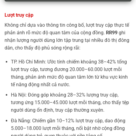
Lượt truy cập
Không chỉ dựa vào thông tin công bố, lượt truy cập thực tế
phản ánh rõ mức độ quan tâm của cộng đồng.
RR99
ghi
nhận lượng người dùng lớn tập trung tại nhiều đô thị đông
dân, cho thấy độ phủ sóng rộng rãi:
TP. Hồ Chí Minh: Ước tính chiếm khoảng 38–42% tổng
lượt truy cập, tương đương 20.000–60.000 lượt mỗi
tháng, phản ánh mức độ quan tâm lớn từ khu vực kinh
tế năng động nhất cả nước.
Hà Nội: Đóng góp khoảng 28–32% lượng truy cập,
tương ứng 15.000–45.000 lượt mỗi tháng, cho thấy tệp
người dùng ổn định, truy cập thường xuyên.
Đà Nẵng: Chiếm gần 10–12% lượt truy cập, dao động
5.000–18.000 lượt mỗi tháng, nổi bật nhờ cộng đồng
người dùng trẻ, quen thuộc với nền tảng số.