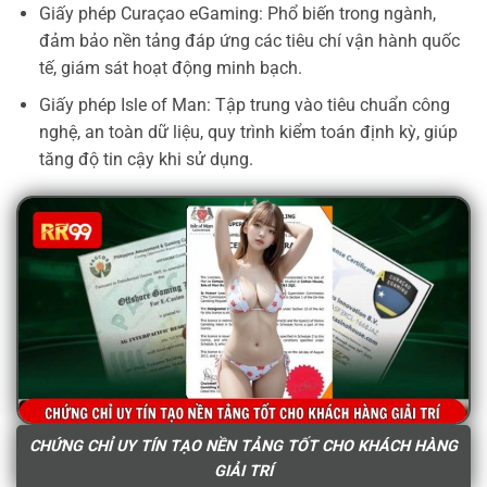
Giấy phép Curaçao eGaming: Phổ biến trong ngành,
đảm bảo nền tảng đáp ứng các tiêu chí vận hành quốc
tế, giám sát hoạt động minh bạch.
Giấy phép Isle of Man: Tập trung vào tiêu chuẩn công
nghệ, an toàn dữ liệu, quy trình kiểm toán định kỳ, giúp
tăng độ tin cậy khi sử dụng.
CHỨNG CHỈ UY TÍN TẠO NỀN TẢNG TỐT CHO KHÁCH HÀNG
GIẢI TRÍ