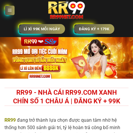
Bỏ
qua
nội
dung
LÌ XÌ 99K MỖI NGÀY
ĐĂNG KÝ + 179K
RR99 - NHÀ CÁI RR99.COM XANH
CHÍN SỐ 1 CHÂU Á | ĐĂNG KÝ + 99K
RR99
đang trở thành lựa chọn được quan tâm nhờ hệ
thống hơn 500 sảnh giải trí, tỷ lệ hoàn trả công bố minh