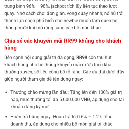
trung bình 96% – 98%, jackpot tích lũy liên tục theo lượt
quay. Nhờ cách chơi đơn giản, vòng quay nhanh, nổ hũ trở
thành lựa chọn phổ biến cho newbie muốn làm quen hệ
thống trước khi mở rộng sang các bộ môn khác.
Chia sẻ các khuyến mãi RR99 khủng cho khách
hàng
Bên cạnh nội dung giải trí đa dạng,
RR99
còn thu hút
khách hàng nhờ hệ thống khuyến mãi được triển khai
thường xuyên, số liệu công bố rõ ràng. Các ưu đãi dưới đây
giúp người tham gia dễ tận dụng ngay:
Thưởng chào mừng lần đầu: Tặng lên đến 100% giá trị
nạp, mức thưởng tối đa 5.000.000 VNĐ, áp dụng cho tài
khoản đăng ký mới.
Hoàn trả hằng ngày: Hoàn trả từ 0.6% – 1.2% tổng
doanh thu, áp dụng cho nhiều bộ môn giải trí khác