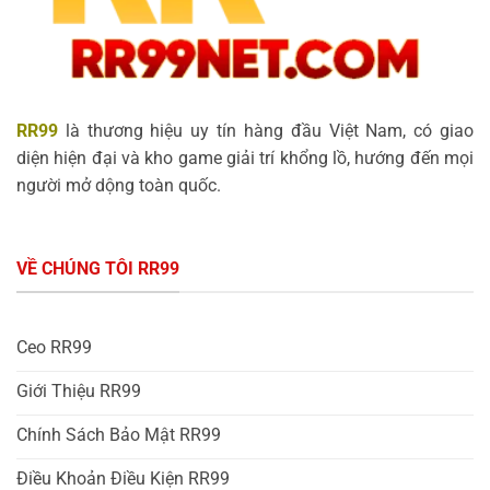
RR99
là thương hiệu uy tín hàng đầu Việt Nam, có giao
diện hiện đại và kho game giải trí khổng lồ, hướng đến mọi
người mở dộng toàn quốc.
VỀ CHÚNG TÔI RR99
Ceo RR99
Giới Thiệu RR99
Chính Sách Bảo Mật RR99
Điều Khoản Điều Kiện RR99