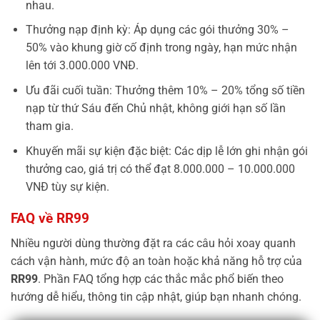
nhau.
Thưởng nạp định kỳ: Áp dụng các gói thưởng 30% –
50% vào khung giờ cố định trong ngày, hạn mức nhận
lên tới 3.000.000 VNĐ.
Ưu đãi cuối tuần: Thưởng thêm 10% – 20% tổng số tiền
nạp từ thứ Sáu đến Chủ nhật, không giới hạn số lần
tham gia.
Khuyến mãi sự kiện đặc biệt: Các dịp lễ lớn ghi nhận gói
thưởng cao, giá trị có thể đạt 8.000.000 – 10.000.000
VNĐ tùy sự kiện.
FAQ về RR99
Nhiều người dùng thường đặt ra các câu hỏi xoay quanh
cách vận hành, mức độ an toàn hoặc khả năng hỗ trợ của
RR99
. Phần FAQ tổng hợp các thắc mắc phổ biến theo
hướng dễ hiểu, thông tin cập nhật, giúp bạn nhanh chóng.