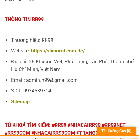
THÔNG TIN RR99
Thương hiệu: RR99
Website:
https://slimorol.com.de/
Địa chỉ: 38 Khuông Việt, Phú Trung, Tân Phú, Thành phố
Hồ Chí Minh, Việt Nam
Email:
admin.rr99@gmail.com
SDT: 0934539714
Sitemap
TỪ KHOÁ TÌM KIẾM: #RR99 #NHACAIRR99 #RR99NET
Tắt Quảng Cáo [X]
#RR99COM #NHACAIRR99COM #TRANGCHURR99 #