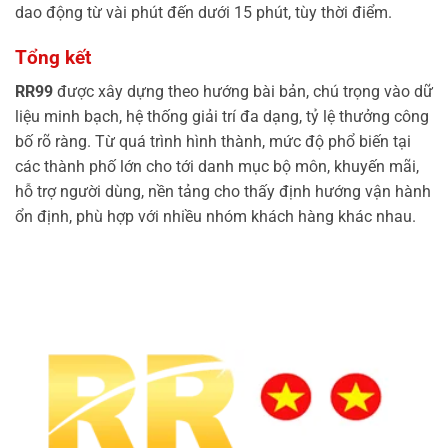
dao động từ vài phút đến dưới 15 phút, tùy thời điểm.
Tổng kết
RR99
được xây dựng theo hướng bài bản, chú trọng vào dữ
liệu minh bạch, hệ thống giải trí đa dạng, tỷ lệ thưởng công
bố rõ ràng. Từ quá trình hình thành, mức độ phổ biến tại
các thành phố lớn cho tới danh mục bộ môn, khuyến mãi,
hỗ trợ người dùng, nền tảng cho thấy định hướng vận hành
ổn định, phù hợp với nhiều nhóm khách hàng khác nhau.