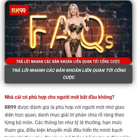
TRẢ LỜI NHANH CÁC BĂN KHOĂN LIÊN QUAN TỚI CỔNG
CƯỢC
Nhà cái có phù hợp cho người mới bắt đầu không?
RR99
được đánh giá là phù hợp với người mới nhờ giao
diện trực quan, danh mục giải trí phân chia rõ ràng theo
từng bộ môn. Các thông tin như tỷ lệ thưởng, hạn mức
tham gia, điều kiện khuyến mãi đều hiển thị minh bạch