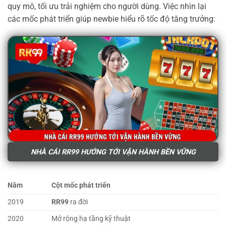
quy mô, tối ưu trải nghiệm cho người dùng. Việc nhìn lại
các mốc phát triển giúp newbie hiểu rõ tốc độ tăng trưởng:
NHÀ CÁI RR99 HƯỚNG TỚI VẬN HÀNH BỀN VỮNG
Năm
Cột mốc phát triển
2019
RR99
ra đời
2020
Mở rộng hạ tầng kỹ thuật