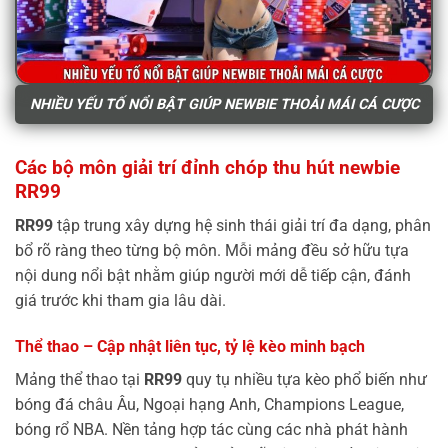
NHIỀU YẾU TỐ NỔI BẬT GIÚP NEWBIE THOẢI MÁI CÁ CƯỢC
Các bộ môn giải trí đỉnh chóp thu hút newbie
RR99
RR99
tập trung xây dựng hệ sinh thái giải trí đa dạng, phân
bổ rõ ràng theo từng bộ môn. Mỗi mảng đều sở hữu tựa
nội dung nổi bật nhằm giúp người mới dễ tiếp cận, đánh
giá trước khi tham gia lâu dài.
Thể thao – Cập nhật liên tục, tỷ lệ kèo minh bạch
Mảng thể thao tại
RR99
quy tụ nhiều tựa kèo phổ biến như
bóng đá châu Âu, Ngoại hạng Anh, Champions League,
bóng rổ NBA. Nền tảng hợp tác cùng các nhà phát hành