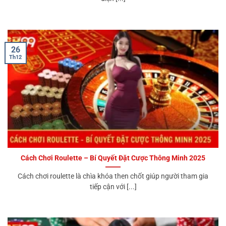
26
Th12
Cách Chơi Roulette – Bí Quyết Đặt Cược Thông Minh 2025
Cách chơi roulette là chìa khóa then chốt giúp người tham gia
tiếp cận với [...]