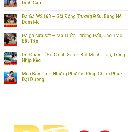
Đỉnh Cao
Đá Gà WS168 – Sôi Động Trường Đấu, Bùng Nổ
Đam Mê
Đá gà cựa sắt – Máu Lửa Trường Đấu, Cao Trào
Bất Tận
Dự Đoán Tỉ Số Chính Xác – Bắt Mạch Trận, Trúng
Nhịp Kèo
Mẹo Bắn Cá – Những Phương Pháp Chinh Phục
Đại Dương