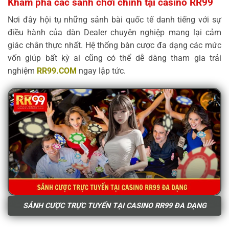
Khám phá các sảnh chơi chính tại casino RR99
Nơi đây hội tụ những sảnh bài quốc tế danh tiếng với sự
điều hành của dàn Dealer chuyên nghiệp mang lại cảm
giác chân thực nhất. Hệ thống bàn cược đa dạng các mức
vốn giúp bất kỳ ai cũng có thể dễ dàng tham gia trải
nghiệm
RR99.COM
ngay lập tức.
SẢNH CƯỢC TRỰC TUYẾN TẠI CASINO RR99 ĐA DẠNG