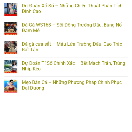
Dự Đoán Xổ Số – Những Chiến Thuật Phân Tích
Đỉnh Cao
Đá Gà WS168 – Sôi Động Trường Đấu, Bùng Nổ
Đam Mê
Đá gà cựa sắt – Máu Lửa Trường Đấu, Cao Trào
Bất Tận
Dự Đoán Tỉ Số Chính Xác – Bắt Mạch Trận, Trúng
Nhịp Kèo
Mẹo Bắn Cá – Những Phương Pháp Chinh Phục
Đại Dương