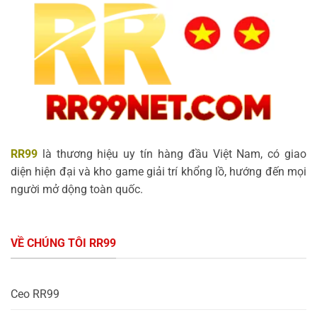
RR99
là thương hiệu uy tín hàng đầu Việt Nam, có giao
diện hiện đại và kho game giải trí khổng lồ, hướng đến mọi
người mở dộng toàn quốc.
VỀ CHÚNG TÔI RR99
Ceo RR99