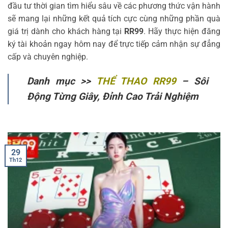
đầu tư thời gian tìm hiểu sâu về các phương thức vận hành
sẽ mang lại những kết quả tích cực cùng những phần quà
giá trị dành cho khách hàng tại
RR99
. Hãy thực hiện đăng
ký tài khoản ngay hôm nay để trực tiếp cảm nhận sự đẳng
cấp và chuyên nghiệp.
Danh mục >>
THỂ THAO RR99
– Sôi
Động Từng Giây, Đỉnh Cao Trải Nghiệm
29
Th12