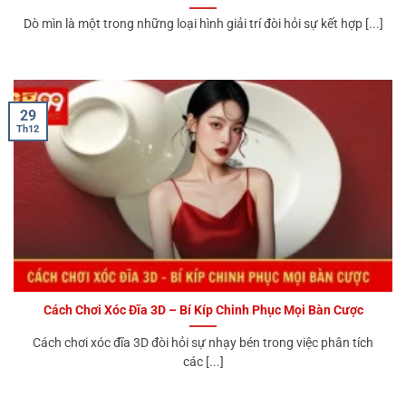
Dò mìn là một trong những loại hình giải trí đòi hỏi sự kết hợp [...]
29
Th12
Cách Chơi Xóc Đĩa 3D – Bí Kíp Chinh Phục Mọi Bàn Cược
Cách chơi xóc đĩa 3D đòi hỏi sự nhạy bén trong việc phân tích
các [...]