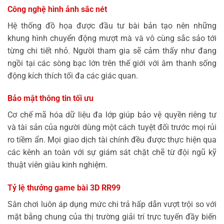
Công nghệ hình ảnh sắc nét
Hệ thống đồ họa được đầu tư bài bản tạo nên những
khung hình chuyển động mượt mà và vô cùng sắc sảo tới
từng chi tiết nhỏ. Người tham gia sẽ cảm thấy như đang
ngồi tại các sòng bạc lớn trên thế giới với âm thanh sống
động kích thích tối đa các giác quan.
Bảo mật thông tin tối ưu
Cơ chế mã hóa dữ liệu đa lớp giúp bảo vệ quyền riêng tư
và tài sản của người dùng một cách tuyệt đối trước mọi rủi
ro tiềm ẩn. Mọi giao dịch tài chính đều được thực hiện qua
các kênh an toàn với sự giám sát chặt chẽ từ đội ngũ kỹ
thuật viên giàu kinh nghiệm.
Tỷ lệ thưởng game bài 3D RR99
Sân chơi luôn áp dụng mức chi trả hấp dẫn vượt trội so với
mặt bằng chung của thị trường giải trí trực tuyến đầy biến