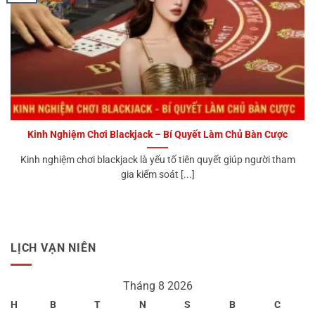
Kinh Nghiệm Chơi Blackjack – Bí Quyết Làm Chủ Bàn Cược
Kinh nghiệm chơi blackjack là yếu tố tiên quyết giúp người tham
gia kiểm soát [...]
LỊCH VẠN NIÊN
Tháng 8 2026
H
B
T
N
S
B
C