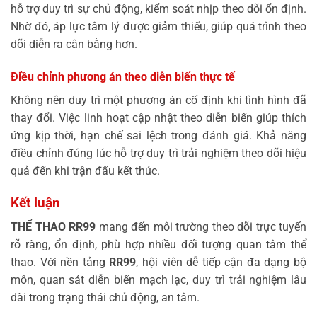
hỗ trợ duy trì sự chủ động, kiểm soát nhịp theo dõi ổn định.
Nhờ đó, áp lực tâm lý được giảm thiểu, giúp quá trình theo
dõi diễn ra cân bằng hơn.
Điều chỉnh phương án theo diễn biến thực tế
Không nên duy trì một phương án cố định khi tình hình đã
thay đổi. Việc linh hoạt cập nhật theo diễn biến giúp thích
ứng kịp thời, hạn chế sai lệch trong đánh giá. Khả năng
điều chỉnh đúng lúc hỗ trợ duy trì trải nghiệm theo dõi hiệu
quả đến khi trận đấu kết thúc.
Kết luận
THỂ THAO RR99
mang đến môi trường theo dõi trực tuyến
rõ ràng, ổn định, phù hợp nhiều đối tượng quan tâm thể
thao. Với nền tảng
RR99
, hội viên dễ tiếp cận đa dạng bộ
môn, quan sát diễn biến mạch lạc, duy trì trải nghiệm lâu
dài trong trạng thái chủ động, an tâm.