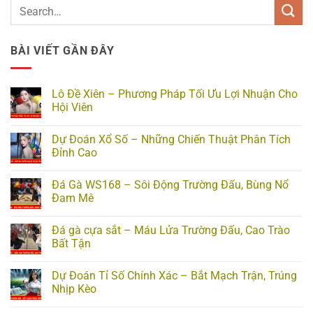
BÀI VIẾT GẦN ĐÂY
Lô Đề Xiên – Phương Pháp Tối Ưu Lợi Nhuận Cho
Hội Viên
Dự Đoán Xổ Số – Những Chiến Thuật Phân Tích
Đỉnh Cao
Đá Gà WS168 – Sôi Động Trường Đấu, Bùng Nổ
Đam Mê
Đá gà cựa sắt – Máu Lửa Trường Đấu, Cao Trào
Bất Tận
Dự Đoán Tỉ Số Chính Xác – Bắt Mạch Trận, Trúng
Nhịp Kèo