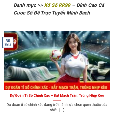
Danh mục >>
Xổ Số RR99
– Đỉnh Cao Cá
Cược Số Đề Trực Tuyến Minh Bạch
30
Th12
Dự Đoán Tỉ Số Chính Xác – Bắt Mạch Trận, Trúng Nhịp Kèo
Dự đoán tỉ số chính xác đang trở thành lựa chọn quen thuộc của
nhiều [...]