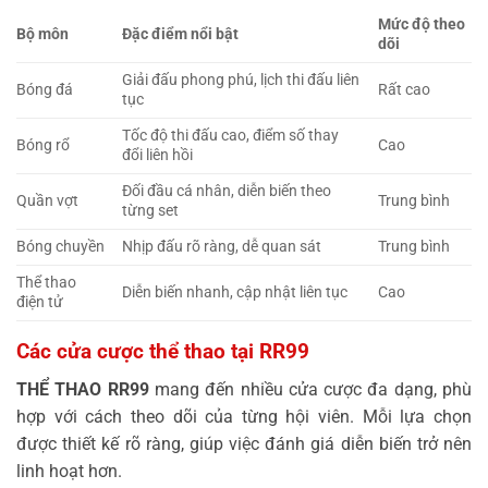
Mức độ theo
Bộ môn
Đặc điểm nổi bật
dõi
Giải đấu phong phú, lịch thi đấu liên
Bóng đá
Rất cao
tục
Tốc độ thi đấu cao, điểm số thay
Bóng rổ
Cao
đổi liên hồi
Đối đầu cá nhân, diễn biến theo
Quần vợt
Trung bình
từng set
Bóng chuyền
Nhịp đấu rõ ràng, dễ quan sát
Trung bình
Thể thao
Diễn biến nhanh, cập nhật liên tục
Cao
điện tử
Các cửa cược thể thao tại RR99
THỂ THAO RR99
mang đến nhiều cửa cược đa dạng, phù
hợp với cách theo dõi của từng hội viên. Mỗi lựa chọn
được thiết kế rõ ràng, giúp việc đánh giá diễn biến trở nên
linh hoạt hơn.