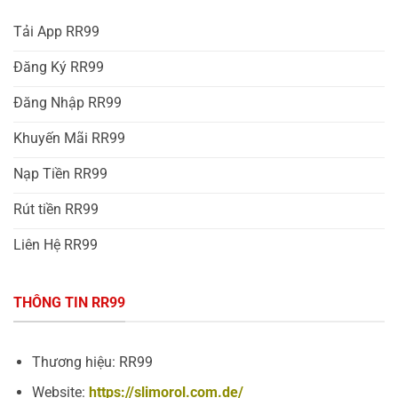
Tải App RR99
Đăng Ký RR99
Đăng Nhập RR99
Khuyến Mãi RR99
Nạp Tiền RR99
Rút tiền RR99
Liên Hệ RR99
THÔNG TIN RR99
Thương hiệu: RR99
Website:
https://slimorol.com.de/