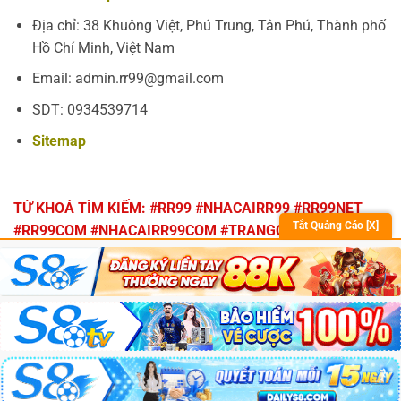
Địa chỉ: 38 Khuông Việt, Phú Trung, Tân Phú, Thành phố
Hồ Chí Minh, Việt Nam
Email:
admin.rr99@gmail.com
SDT: 0934539714
Sitemap
TỪ KHOÁ TÌM KIẾM: #RR99 #NHACAIRR99 #RR99NET
Tắt Quảng Cáo [X]
#RR99COM #NHACAIRR99COM #TRANGCHURR99 #
RR99GAME #RR99BET #TRANGCHURR99 #RR99GAME
#RR99TOP #RR99Z #RR99X #RR99STUDY
Copyright 2026 ©
RR99NET.COM