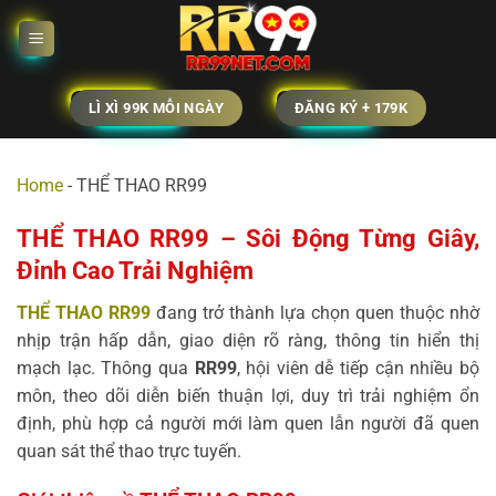
Bỏ
qua
nội
dung
LÌ XÌ 99K MỖI NGÀY
ĐĂNG KÝ + 179K
Home
-
THỂ THAO RR99
THỂ THAO RR99 – Sôi Động Từng Giây,
Đỉnh Cao Trải Nghiệm
THỂ THAO RR99
đang trở thành lựa chọn quen thuộc nhờ
nhịp trận hấp dẫn, giao diện rõ ràng, thông tin hiển thị
mạch lạc. Thông qua
RR99
, hội viên dễ tiếp cận nhiều bộ
môn, theo dõi diễn biến thuận lợi, duy trì trải nghiệm ổn
định, phù hợp cả người mới làm quen lẫn người đã quen
quan sát thể thao trực tuyến.