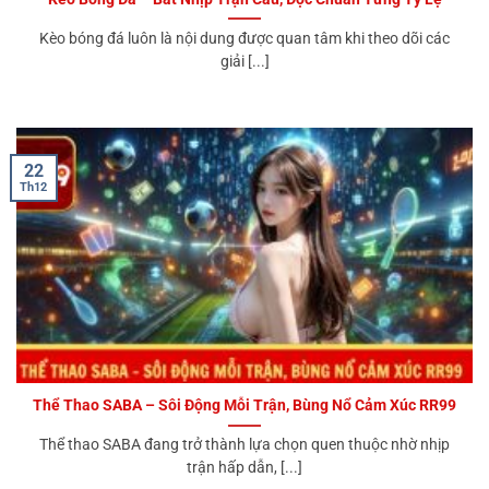
Kèo bóng đá luôn là nội dung được quan tâm khi theo dõi các
giải [...]
22
Th12
Thể Thao SABA – Sôi Động Mỗi Trận, Bùng Nổ Cảm Xúc RR99
Thể thao SABA đang trở thành lựa chọn quen thuộc nhờ nhịp
trận hấp dẫn, [...]