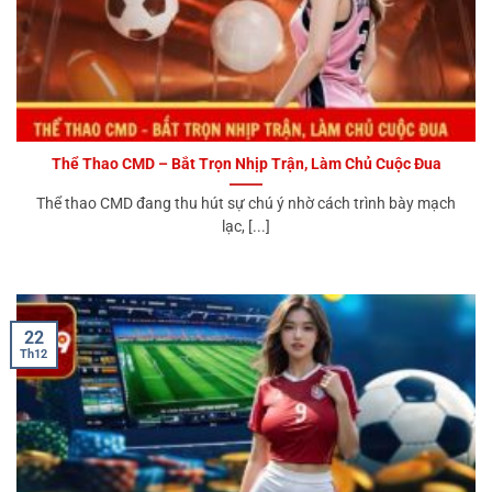
Thể Thao CMD – Bắt Trọn Nhịp Trận, Làm Chủ Cuộc Đua
Thể thao CMD đang thu hút sự chú ý nhờ cách trình bày mạch
lạc, [...]
22
Th12