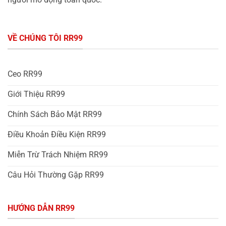
VỀ CHÚNG TÔI RR99
Ceo RR99
Giới Thiệu RR99
Chính Sách Bảo Mật RR99
Điều Khoản Điều Kiện RR99
Miễn Trừ Trách Nhiệm RR99
Câu Hỏi Thường Gặp RR99
HƯỚNG DẪN RR99