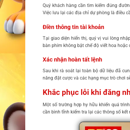
Quý khách hàng cần tìm kiếm đúng đường
Việc lưu lại các địa chỉ dự phòng là điều 
Điền thông tin tài khoản
Tại giao diện hiển thị, quý vị vui lòng 
bàn phím không bật chế độ viết hoa hoặc c
Xác nhận hoàn tất lệnh
Sau khi rà soát lại toàn bộ dữ liệu đã c
năng đặt cược và các hạng mục trò chơi sẽ 
Khắc phục lỗi khi đăng 
Một số trường hợp hy hữu khiến quá trình
cần bình tĩnh kiểm tra lại các thông số kết 