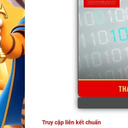
Truy cập liên kết chuẩn