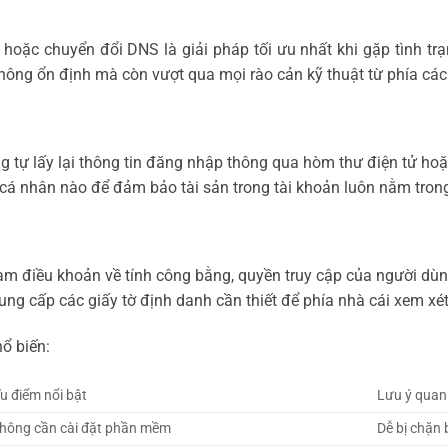
 hoặc chuyển đổi DNS là giải pháp tối ưu nhất khi gặp tình t
thông ổn định mà còn vượt qua mọi rào cản kỹ thuật từ phía các
 tự lấy lại thông tin đăng nhập thông qua hòm thư điện tử hoặ
 cá nhân nào để đảm bảo tài sản trong tài khoản luôn nằm tron
ạm điều khoản về tính công bằng, quyền truy cập của người dùng
ung cấp các giấy tờ định danh cần thiết để phía nhà cái xem xé
ổ biến:
u điểm nổi bật
Lưu ý quan
hông cần cài đặt phần mềm
Dễ bị chặn