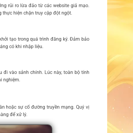
 rủi ro lừa đảo từ các website giả mạo.
g thực hiện chặn truy cập đột ngột.
khởi tạo trong quá trình đăng ký. Đảm bảo
áng có khi nhập liệu.
 đi vào sảnh chính. Lúc này, toàn bộ tính
ải nghiệm.
nhân hoặc sự cố đường truyền mạng. Quý vị
hàng để xử lý.