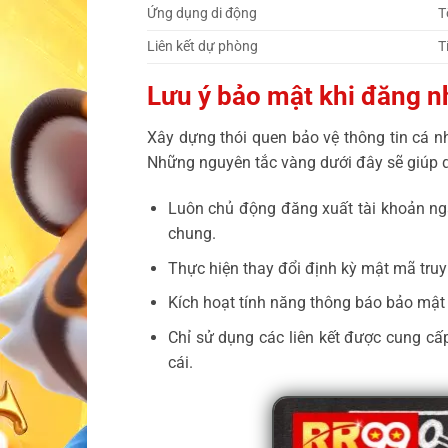
Ứng dụng di động
T
Liên kết dự phòng
T
Lưu ý bảo mật khi đăng 
Xây dựng thói quen bảo vệ thông tin cá nh
Những nguyên tắc vàng dưới đây sẽ giúp quý 
Luôn chủ động đăng xuất tài khoản ngay
chung.
Thực hiện thay đổi định kỳ mật mã truy 
Kích hoạt tính năng thông báo bảo mật m
Chỉ sử dụng các liên kết được cung cấp
cái.