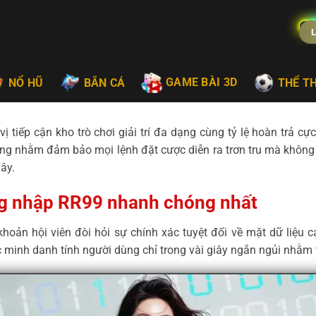
L
GAME BÀI 3D
NỔ HŨ
BẮN CÁ
THỂ T
 tiếp cận kho trò chơi giải trí đa dạng cùng tỷ lệ hoàn trả cự
ng nhằm đảm bảo mọi lệnh đặt cược diễn ra trơn tru mà không
ây.
g nhập RR99 nhanh chóng nhất
 khoản hội viên đòi hỏi sự chính xác tuyệt đối về mặt dữ liệu 
c minh danh tính người dùng chỉ trong vài giây ngắn ngủi nhằm t