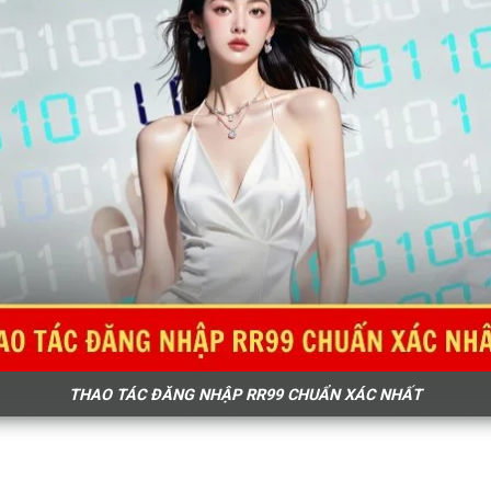
THAO TÁC ĐĂNG NHẬP RR99 CHUẨN XÁC NHẤT