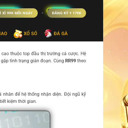
-
Ì XÌ 99K MỖI NGÀY
ĐĂNG KÝ + 179K
HAO
XỔ SỐ
ĐÁ GÀ
c cao thuộc top đầu thị trường cá cược. Hệ
 gặp tình trạng gián đoạn. Cùng
RR99
theo
cá nhân để hệ thống nhận diện. Đội ngũ kỹ
iết kiệm thời gian.