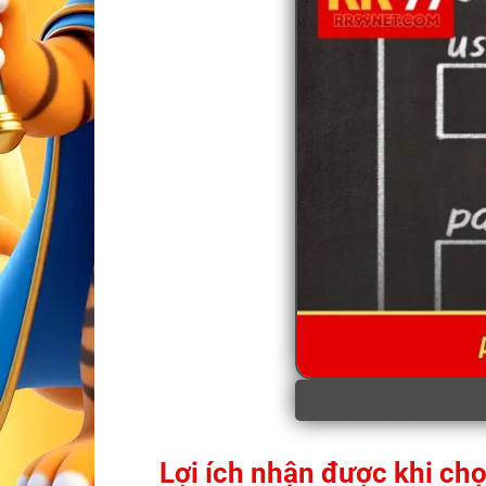
Lợi ích nhận được khi ch