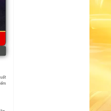
xuất
kiểm