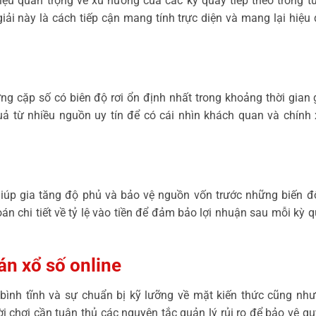
iệu quan trọng về xu hướng của các kỳ quay tiếp theo trong t
iải này là cách tiếp cận mang tính trực diện và mang lại hiệu
ng cặp số có biên độ rơi ổn định nhất trong khoảng thời gian
uả từ nhiều nguồn uy tín để có cái nhìn khách quan và chính
iúp gia tăng độ phủ và bảo vệ nguồn vốn trước những biến 
oán chi tiết về tỷ lệ vào tiền để đảm bảo lợi nhuận sau mỗi kỳ 
án xổ số online
 bình tĩnh và sự chuẩn bị kỹ lưỡng về mặt kiến thức cũng như
ời chơi cần tuân thủ các nguyên tắc quản lý rủi ro để bảo vệ q