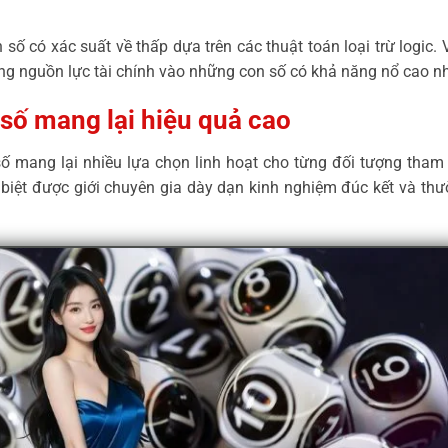
ố có xác suất về thấp dựa trên các thuật toán loại trừ logic. 
ung nguồn lực tài chính vào những con số có khả năng nổ cao nh
số mang lại hiệu quả cao
ố mang lại nhiều lựa chọn linh hoạt cho từng đối tượng tham
g biệt được giới chuyên gia dày dạn kinh nghiệm đúc kết và th