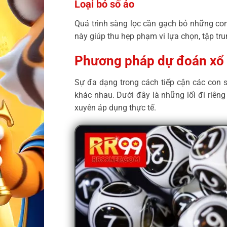
Loại bỏ số ảo
Quá trình sàng lọc cần gạch bỏ những con s
này giúp thu hẹp phạm vi lựa chọn, tập tr
Phương pháp dự đoán xổ 
Sự đa dạng trong cách tiếp cận các con s
khác nhau. Dưới đây là những lối đi riên
xuyên áp dụng thực tế.