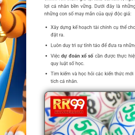
lợi cá nhân bền vững. Dưới đây là những
những con số may mắn của quý độc giả:
Xây dựng kế hoạch tài chính cụ thể cho
đặt ra.
Luôn duy trì sự tỉnh táo để đưa ra những
Việc
dự đoán xổ số
cần được thực hiện
quy luật số học.
Tìm kiếm và học hỏi các kiến thức mớ
tích cá nhân.