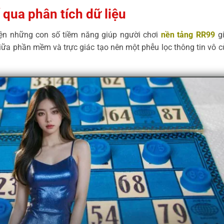
qua phân tích dữ liệu
ện những con số tiềm năng giúp người chơi
nền tảng RR99
g
 giữa phần mềm và trực giác tạo nên một phễu lọc thông tin vô 