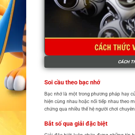
CÁCH T
Soi cầu theo bạc nhớ
Bạc nhớ là một trong phương pháp hay củ
hiện cùng nhau hoặc nối tiếp nhau theo mộ
chứng qua nhiều thế hệ người chơi chuyên n
Bắt số qua giải đặc biệt