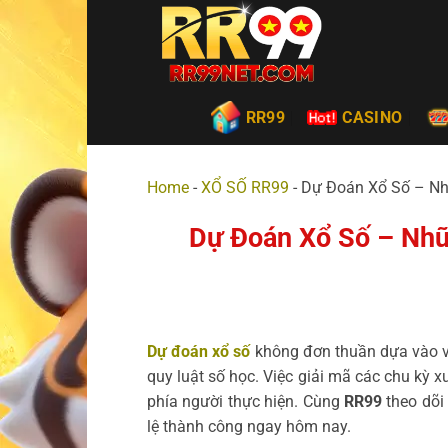
Bỏ
qua
nội
dung
RR99
CASINO
Home
-
XỔ SỐ RR99
-
Dự Đoán Xổ Số – Nh
Dự Đoán Xổ Số – Nhữ
Dự đoán xổ số
không đơn thuần dựa vào v
quy luật số học. Việc giải mã các chu kỳ x
phía người thực hiện. Cùng
RR99
theo dõi
lệ thành công ngay hôm nay.