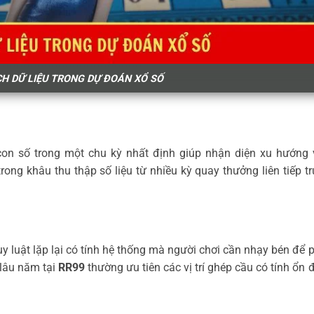
CH DỮ LIỆU TRONG DỰ ĐOÁN XỔ SỐ
 con số trong một chu kỳ nhất định giúp nhận diện xu hướng
ong khâu thu thập số liệu từ nhiều kỳ quay thưởng liên tiếp t
uy luật lặp lại có tính hệ thống mà người chơi cần nhạy bén để 
 lâu năm tại
RR99
thường ưu tiên các vị trí ghép cầu có tính ổn 