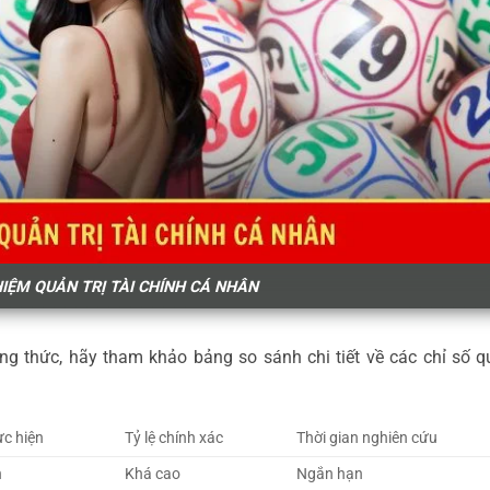
IỆM QUẢN TRỊ TÀI CHÍNH CÁ NHÂN
ng thức, hãy tham khảo bảng so sánh chi tiết về các chỉ số 
ực hiện
Tỷ lệ chính xác
Thời gian nghiên cứu
h
Khá cao
Ngắn hạn