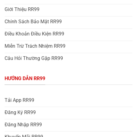
Giới Thiệu RR99
Chính Sách Bảo Mật RR99
Điều Khoản Điều Kiện RR99
Miễn Trừ Trách Nhiệm RR99
Câu Hỏi Thường Gặp RR99
HƯỚNG DẪN RR99
Tải App RR99
Đăng Ký RR99
Đăng Nhập RR99
Khuyến Mãi RR99