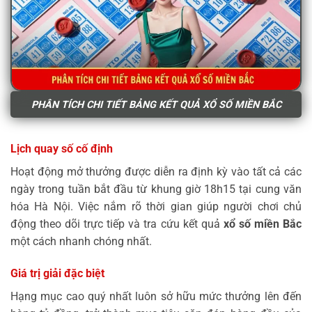
PHÂN TÍCH CHI TIẾT BẢNG KẾT QUẢ XỔ SỐ MIỀN BẮC
Lịch quay số cố định
Hoạt động mở thưởng được diễn ra định kỳ vào tất cả các
ngày trong tuần bắt đầu từ khung giờ 18h15 tại cung văn
hóa Hà Nội. Việc nắm rõ thời gian giúp người chơi chủ
động theo dõi trực tiếp và tra cứu kết quả
xổ số miền Bắc
một cách nhanh chóng nhất.
Giá trị giải đặc biệt
Hạng mục cao quý nhất luôn sở hữu mức thưởng lên đến