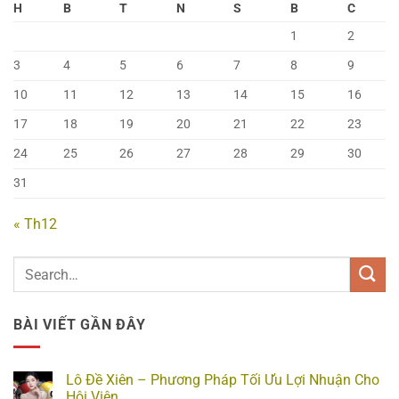
H
B
T
N
S
B
C
1
2
3
4
5
6
7
8
9
10
11
12
13
14
15
16
17
18
19
20
21
22
23
24
25
26
27
28
29
30
31
« Th12
BÀI VIẾT GẦN ĐÂY
Lô Đề Xiên – Phương Pháp Tối Ưu Lợi Nhuận Cho
Hội Viên