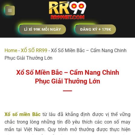
Bỏ
qua
nội
dung
LÌ XÌ 99K MỖI NGÀY
ĐĂNG KÝ + 179K
Home
-
XỔ SỐ RR99
-
Xổ Số Miền Bắc – Cẩm Nang Chinh
Phục Giải Thưởng Lớn
Xổ Số Miền Bắc – Cẩm Nang Chinh
Phục Giải Thưởng Lớn
Xổ số miền Bắc
từ lâu đã khẳng định được vị thế vững
chắc trong lòng những tín đồ yêu thích các con số may
mắn tại Việt Nam. Quy trình mở thưởng được thực hiện