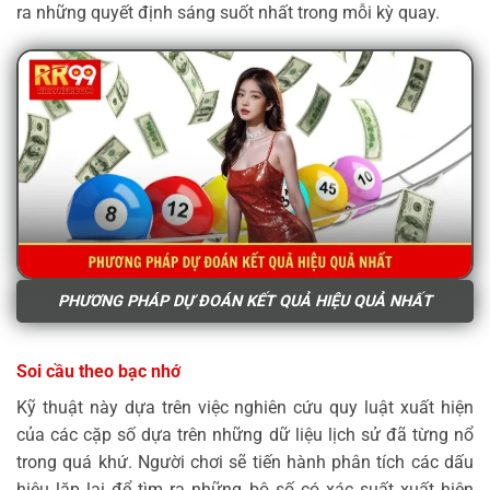
ra những quyết định sáng suốt nhất trong mỗi kỳ quay.
PHƯƠNG PHÁP DỰ ĐOÁN KẾT QUẢ HIỆU QUẢ NHẤT
Soi cầu theo bạc nhớ
Kỹ thuật này dựa trên việc nghiên cứu quy luật xuất hiện
của các cặp số dựa trên những dữ liệu lịch sử đã từng nổ
trong quá khứ. Người chơi sẽ tiến hành phân tích các dấu
hiệu lặp lại để tìm ra những bộ số có xác suất xuất hiện