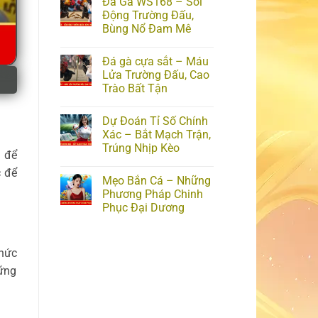
Đá Gà WS168 – Sôi
Động Trường Đấu,
Bùng Nổ Đam Mê
Đá gà cựa sắt – Máu
Lửa Trường Đấu, Cao
Trào Bất Tận
Dự Đoán Tỉ Số Chính
Xác – Bắt Mạch Trận,
Trúng Nhịp Kèo
g để
c để
Mẹo Bắn Cá – Những
Phương Pháp Chinh
Phục Đại Dương
thức
hững