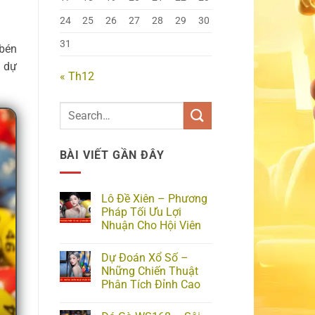
24
25
26
27
28
29
30
31
 bén
y dự
« Th12
BÀI VIẾT GẦN ĐÂY
Lô Đề Xiên – Phương
Pháp Tối Ưu Lợi
Nhuận Cho Hội Viên
Dự Đoán Xổ Số –
Những Chiến Thuật
Phân Tích Đỉnh Cao