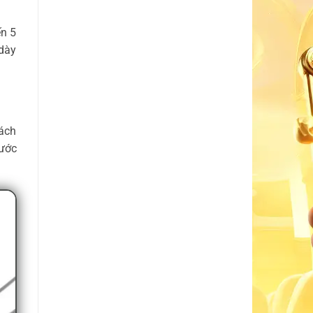
ến 5
 dày
cách
rước