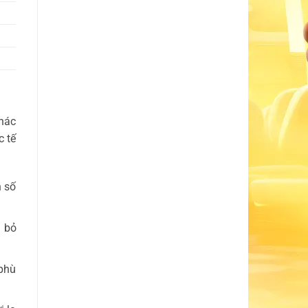
khác
c tế
n số
i bỏ
 phù