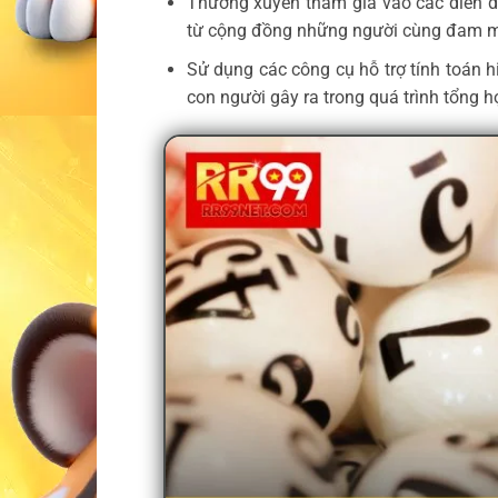
Thường xuyên tham gia vào các diễn đà
từ cộng đồng những người cùng đam m
Sử dụng các công cụ hỗ trợ tính toán h
con người gây ra trong quá trình tổng h