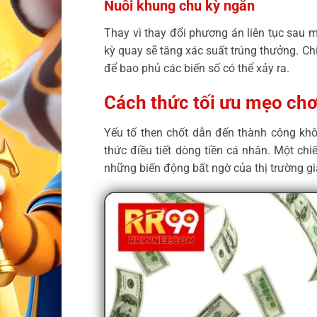
Nuôi khung chu kỳ ngắn
Thay vì thay đổi phương án liên tục sau mỗ
kỳ quay sẽ tăng xác suất trúng thưởng. C
để bao phủ các biến số có thể xảy ra.
Cách thức tối ưu mẹo chơi
Yếu tố then chốt dẫn đến thành công kh
thức điều tiết dòng tiền cá nhân. Một ch
những biến động bất ngờ của thị trường giải