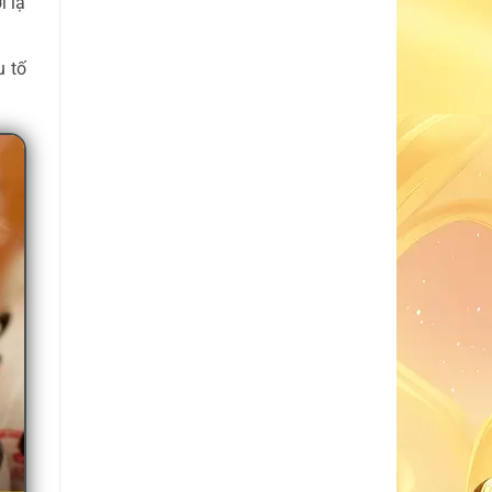
i lạ
u tố