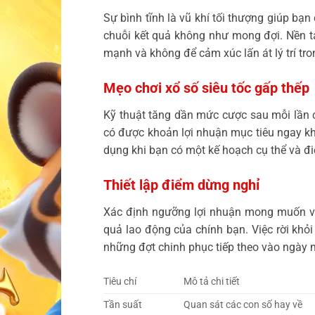
Sự bình tĩnh là vũ khí tối thượng giúp bạ
chuỗi kết quả không như mong đợi. Nền 
mạnh và không để cảm xúc lấn át lý trí tro
Mẹo chơi xổ số siêu tốc gấp thếp
Kỹ thuật tăng dần mức cược sau mỗi lần 
có được khoản lợi nhuận mục tiêu ngay kh
dụng khi bạn có một kế hoạch cụ thể và đ
Thiết lập điểm dừng nghỉ
Xác định ngưỡng lợi nhuận mong muốn và 
quả lao động của chính bạn. Việc rời khỏ
những đợt chinh phục tiếp theo vào ngày 
Tiêu chí
Mô tả chi tiết
Tần suất
Quan sát các con số hay về