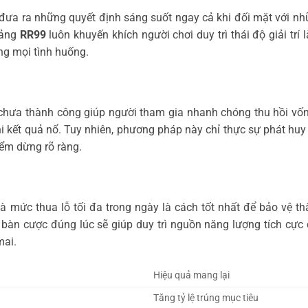
n đưa ra những quyết định sáng suốt ngay cả khi đối mặt với n
tảng
RR99
luôn khuyến khích người chơi duy trì thái độ giải trí 
ng mọi tình huống.
chưa thành công giúp người tham gia nhanh chóng thu hồi vố
i kết quả nổ. Tuy nhiên, phương pháp này chỉ thực sự phát huy
iểm dừng rõ ràng.
mức thua lỗ tối đa trong ngày là cách tốt nhất để bảo vệ t
i bàn cược đúng lúc sẽ giúp duy trì nguồn năng lượng tích cực
mai.
Hiệu quả mang lại
Tăng tỷ lệ trúng mục tiêu