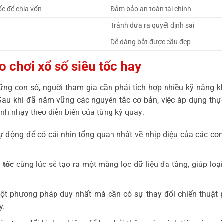
ốc để chia vốn
Đảm bảo an toàn tài chính
Tránh đưa ra quyết định sai
Dễ dàng bắt được cầu đẹp
 chơi xổ số siêu tốc hay
ững con số, người tham gia cần phải tích hợp nhiều kỹ năng 
Sau khi đã nắm vững các nguyên tắc cơ bản, việc áp dụng thự
nh nhạy theo diễn biến của từng kỳ quay:
ự động để có cái nhìn tổng quan nhất về nhịp điệu của các co
 tốc
cùng lúc sẽ tạo ra một màng lọc dữ liệu đa tầng, giúp loạ
ột phương pháp duy nhất mà cần có sự thay đổi chiến thuật
y.