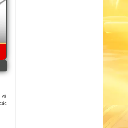
m và
 các