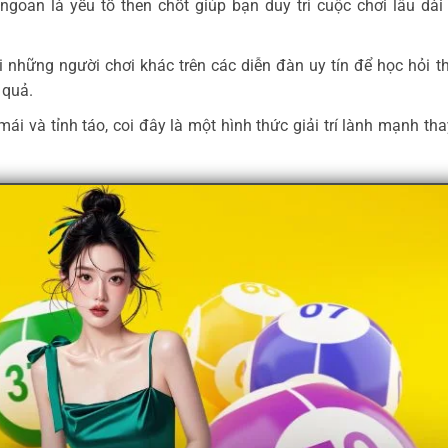
ngoan là yếu tố then chốt giúp bạn duy trì cuộc chơi lâu dà
 những người chơi khác trên các diễn đàn uy tín để học hỏi 
 quả.
i và tỉnh táo, coi đây là một hình thức giải trí lành mạnh tha