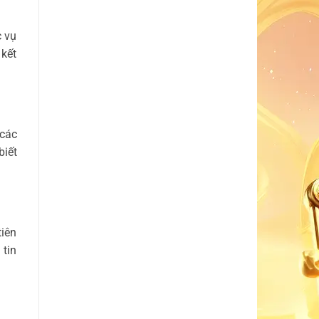
c vụ
 kết
 các
biết
tiên
 tin