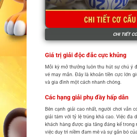
CHI TIẾT C
Giá trị giải độc đắc cực khủng
Mỗi kỳ mở thưởng luôn thu hút sự chú ý đặc
vé may mắn. Đây là khoản tiền cực lớn gi
và gia đình một cách nhanh chóng.
Các hạng giải phụ đầy hấp dẫn
Bên cạnh giải cao nhất, người chơi vẫn c
giải tám với tỷ lệ trúng khá cao. Việc đ
khách hàng được gia tăng đáng kể trong m
việc duy trì niềm đam mê và sự gắn bó củ