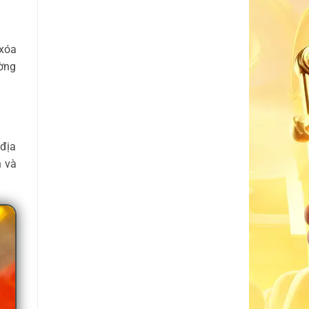
 xóa
ường
 địa
n và