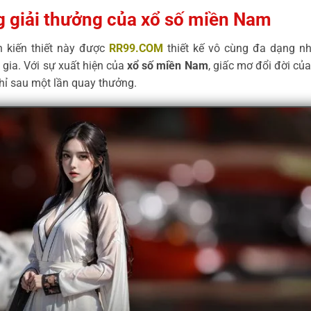
ng giải thưởng của xổ số miền Nam
h kiến thiết này được
RR99.COM
thiết kế vô cùng đa dạng n
gia. Với sự xuất hiện của
xổ số miền Nam
, giấc mơ đổi đời của
hỉ sau một lần quay thưởng.