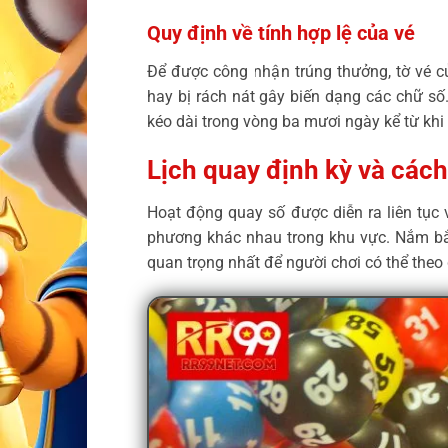
Quy định về tính hợp lệ của vé
Để được công nhận trúng thưởng, tờ vé 
hay bị rách nát gây biến dạng các chữ số
kéo dài trong vòng ba mươi ngày kể từ khi
Lịch quay định kỳ và các
Hoạt động quay số được diễn ra liên tục 
phương khác nhau trong khu vực. Nắm bắt
quan trọng nhất để người chơi có thể theo