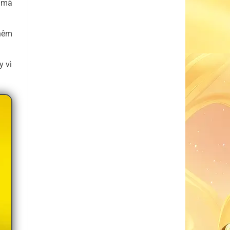
i mà
thêm
y vì