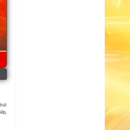
phút
iếp,