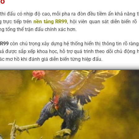
ao
 thi đấu có nhịp độ cao, mỗi pha ra đòn đều tiềm ẩn khả năng 
 trực tiếp trên
nền tảng RR99
, hội viên quan sát diễn biến rõ 
ng tổng thể trận đấu chính xác hơn.
R99
còn chú trọng xây dựng hệ thống hiển thị thông tin rõ ràng
 quả được sắp xếp khoa học, hỗ trợ quá trình theo dõi chủ động 
c mơ hồ khi đánh giá diễn biến từng hiệp đấu.