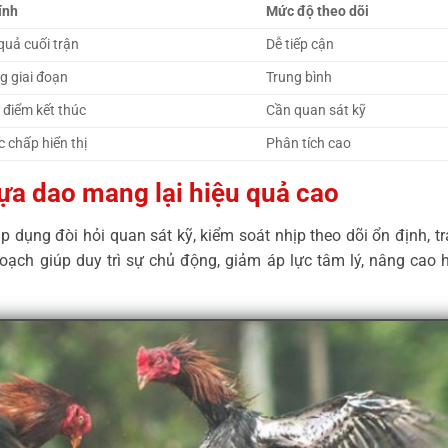
ính
Mức độ theo dõi
quả cuối trận
Dễ tiếp cận
g giai đoạn
Trung bình
 điểm kết thúc
Cần quan sát kỹ
 chấp hiển thị
Phân tích cao
ựa dao
mang lại hiệu quả cao
p dụng đòi hỏi quan sát kỹ, kiểm soát nhịp theo dõi ổn định, t
oạch giúp duy trì sự chủ động, giảm áp lực tâm lý, nâng cao 