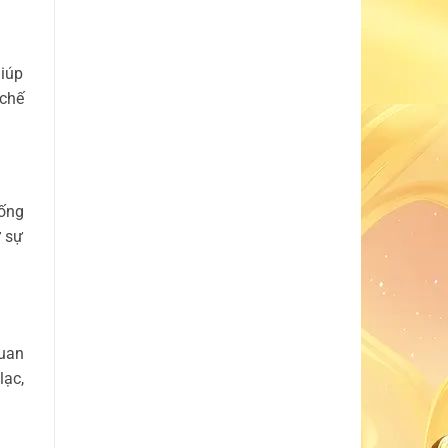
giúp
 chế
uống
ữ sự
quan
lạc,