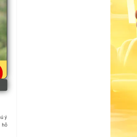
hú ý
u hỗ