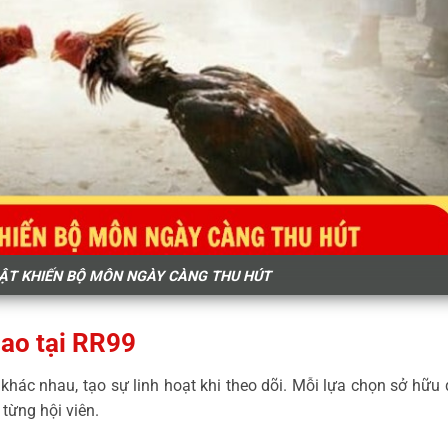
BẬT KHIẾN BỘ MÔN NGÀY CÀNG THU HÚT
ao tại RR99
ác nhau, tạo sự linh hoạt khi theo dõi. Mỗi lựa chọn sở hữu
từng hội viên.