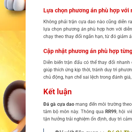
Lựa chọn phương án phù hợp với 
Không phải trận cựa dao nào cũng diễn ra
lựa chọn phương án phù hợp hơn với diễn b
chạy theo thay đổi ngắn hạn, từ đó giảm áp
Cập nhật phương án phù hợp từng
Diễn biến trận đấu có thể thay đổi nhanh c
giúp thích ứng kịp thời, tránh duy trì phư
chủ động, hạn chế sai lệch trong đánh giá, 
Kết luận
Đá gà cựa dao
mang đến môi trường theo d
tâm bộ môn này. Thông qua
RR99
, hội v
tận hưởng trải nghiệm ổn định, duy trì cảm