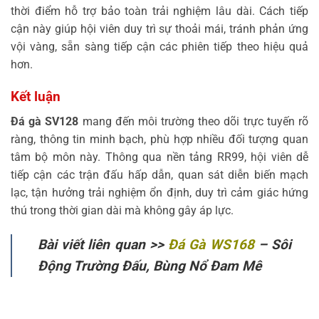
thời điểm hỗ trợ bảo toàn trải nghiệm lâu dài. Cách tiếp
cận này giúp hội viên duy trì sự thoải mái, tránh phản ứng
vội vàng, sẵn sàng tiếp cận các phiên tiếp theo hiệu quả
hơn.
Kết luận
Đá gà SV128
mang đến môi trường theo dõi trực tuyến rõ
ràng, thông tin minh bạch, phù hợp nhiều đối tượng quan
tâm bộ môn này. Thông qua nền tảng RR99, hội viên dễ
tiếp cận các trận đấu hấp dẫn, quan sát diễn biến mạch
lạc, tận hưởng trải nghiệm ổn định, duy trì cảm giác hứng
thú trong thời gian dài mà không gây áp lực.
Bài viết liên quan >>
Đá Gà WS168
– Sôi
Động Trường Đấu, Bùng Nổ Đam Mê