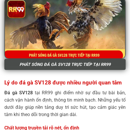
PHÁT SÓNG ĐÁ GÀ SV128 TRỰC TIẾP TẠI RR99
Lý do đá gà SV128 được nhiều người quan tâm
Đá gà SV128
tại RR99 ghi điểm nhờ sự đầu tư bài bản,
cách vận hành ổn định, thông tin minh bạch. Những yếu tố
dưới đây giúp nền tảng duy trì sức hút, tạo cảm giác yên
tâm khi theo dõi trong thời gian dài.
Chất lượng truyền tải rõ nét, ổn định