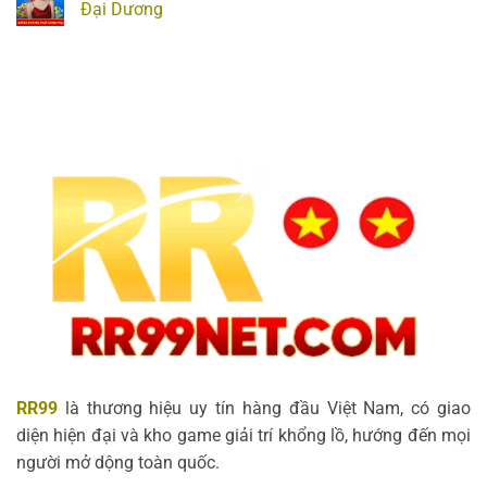
Đại Dương
RR99
là thương hiệu uy tín hàng đầu Việt Nam, có giao
diện hiện đại và kho game giải trí khổng lồ, hướng đến mọi
người mở dộng toàn quốc.