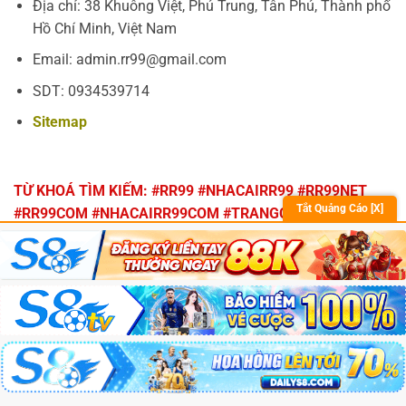
Địa chỉ: 38 Khuông Việt, Phú Trung, Tân Phú, Thành phố
Hồ Chí Minh, Việt Nam
Email:
admin.rr99@gmail.com
SDT: 0934539714
Sitemap
TỪ KHOÁ TÌM KIẾM: #RR99 #NHACAIRR99 #RR99NET
Tắt Quảng Cáo [X]
#RR99COM #NHACAIRR99COM #TRANGCHURR99 #
RR99GAME #RR99BET #TRANGCHURR99 #RR99GAME
#RR99TOP #RR99Z #RR99X #RR99STUDY
Copyright 2026 ©
RR99NET.COM