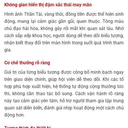
Không gian hiển thị đậm sắc thái may mắn
Hình ảnh Thần Tài, vàng thỏi, đồng tiền được thể hiện sinh
động, mang lại cảm giác gần gũi, quen thuộc. Tông màu
chủ đạo hài hòa, không gây rối mắt khi quan sát lâu. Nhờ
cách sắp xếp khoa học, người dùng dễ theo dõi biểu tượng,
nhận biết thay đổi trên màn hình trong suốt quá trình tham
gia.
Cơ chế thưởng rõ ràng
Giá trị của từng biểu tượng được công bố minh bạch ngay
trên giao diện chính, giúp hội viên dễ theo dõi. Khi các tổ
hợp phù hợp xuất hiện, hệ thống tự động cộng thưởng tức
thì, không cần thao tác bổ sung. Cách vận hành rõ ràng
này tạo cảm giác yên tâm, hỗ trợ người tham gia tập trung
quan sát diễn biến, đánh giá nhịp hoạt động một cách chủ
động hơn.