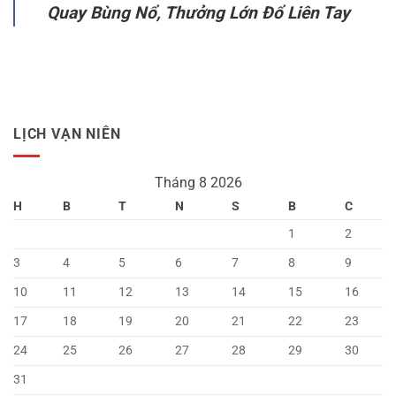
Quay Bùng Nổ, Thưởng Lớn Đổ Liên Tay
LỊCH VẠN NIÊN
Tháng 8 2026
H
B
T
N
S
B
C
1
2
3
4
5
6
7
8
9
10
11
12
13
14
15
16
17
18
19
20
21
22
23
24
25
26
27
28
29
30
31