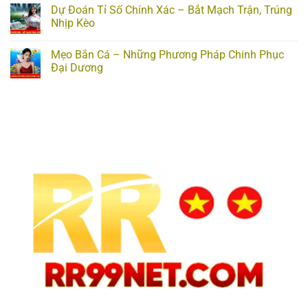
Dự Đoán Tỉ Số Chính Xác – Bắt Mạch Trận, Trúng
Nhịp Kèo
Mẹo Bắn Cá – Những Phương Pháp Chinh Phục
Đại Dương