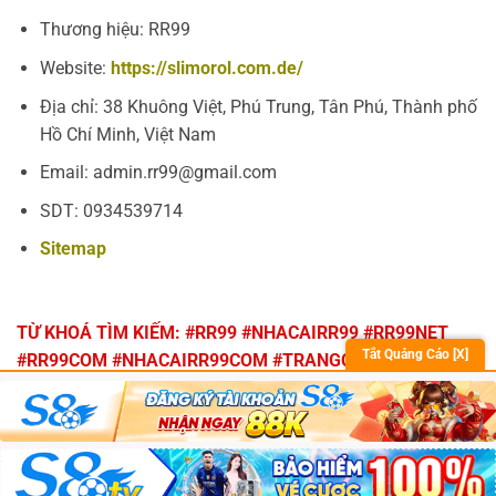
Thương hiệu: RR99
Website:
https://slimorol.com.de/
Địa chỉ: 38 Khuông Việt, Phú Trung, Tân Phú, Thành phố
Hồ Chí Minh, Việt Nam
Email:
admin.rr99@gmail.com
SDT: 0934539714
Sitemap
TỪ KHOÁ TÌM KIẾM: #RR99 #NHACAIRR99 #RR99NET
Tắt Quảng Cáo [X]
#RR99COM #NHACAIRR99COM #TRANGCHURR99 #
RR99GAME #RR99BET #TRANGCHURR99 #RR99GAME
#RR99TOP #RR99Z #RR99X #RR99STUDY