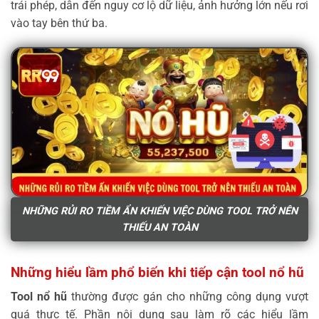
trái phép, dẫn đến nguy cơ lộ dữ liệu, ảnh hưởng lớn nếu rơi
vào tay bên thứ ba.
NHỮNG RỦI RO TIỀM ẨN KHIẾN VIỆC DÙNG TOOL TRỞ NÊN
THIẾU AN TOÀN
Những hiểu lầm phổ biến khi tiếp cận tool nổ hũ
Tool nổ hũ
thường được gán cho những công dụng vượt
quá thực tế. Phần nội dung sau làm rõ các hiểu lầm