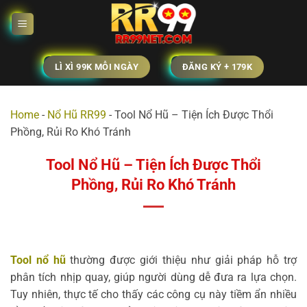
Bỏ
qua
nội
dung
LÌ XÌ 99K MỖI NGÀY
ĐĂNG KÝ + 179K
Home
-
Nổ Hũ RR99
-
Tool Nổ Hũ – Tiện Ích Được Thổi
Phồng, Rủi Ro Khó Tránh
Tool Nổ Hũ – Tiện Ích Được Thổi
Phồng, Rủi Ro Khó Tránh
Tool nổ hũ
thường được giới thiệu như giải pháp hỗ trợ
phân tích nhịp quay, giúp người dùng dễ đưa ra lựa chọn.
Tuy nhiên, thực tế cho thấy các công cụ này tiềm ẩn nhiều