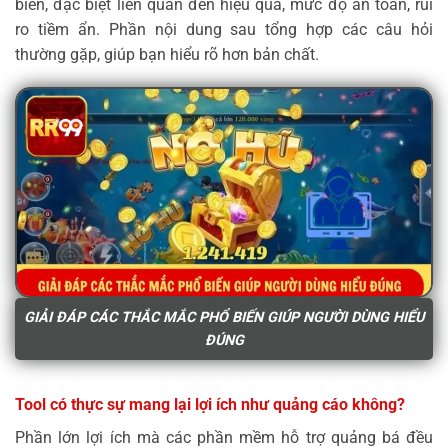
biến, đặc biệt liên quan đến hiệu quả, mức độ an toàn, rủi
ro tiềm ẩn. Phần nội dung sau tổng hợp các câu hỏi
thường gặp, giúp bạn hiểu rõ hơn bản chất.
GIẢI ĐÁP CÁC THẮC MẮC PHỔ BIẾN GIÚP NGƯỜI DÙNG HIỂU
ĐÚNG
Tool có thực sự mang lại lợi ích như quảng cáo không?
Phần lớn lợi ích mà các phần mềm hỗ trợ quảng bá đều