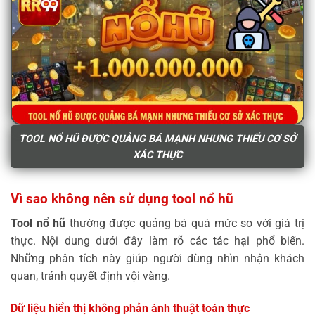
TOOL NỔ HŨ ĐƯỢC QUẢNG BÁ MẠNH NHƯNG THIẾU CƠ SỞ
XÁC THỰC
Vì sao không nên sử dụng tool nổ hũ
Tool nổ hũ
thường được quảng bá quá mức so với giá trị
thực. Nội dung dưới đây làm rõ các tác hại phổ biến.
Những phân tích này giúp người dùng nhìn nhận khách
quan, tránh quyết định vội vàng.
Dữ liệu hiển thị không phản ánh thuật toán thực