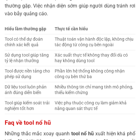
thường gặp. Việc nhận diện sớm giúp người dùng tránh rơi
vào bẫy quảng cáo.
Hiểu lầm thường gặp
Thực tế cần hiểu
Tool có thể dự đoán
Thuật toán vận hành độc lập, không chịu
chính xác kết quả
tác động từ công cụ bên ngoài
Sử dụng tool giúp tăng
Xác suất thực tế không thay đổi dù có
tỷ lệ nhận thưởng
hay không dùng tool
Tool được nền tảng cho
Phần lớn hệ thống không công nhận
phép sử dụng
công cụ bên thứ ba
Dữ liệu tool luôn phản
Nhiều thông tin chỉ mang tính mô phỏng,
ánh đúng diễn biến
thiếu kiểm chứng
Tool giúp kiểm soát trải
Việc phụ thuộc công cụ làm giảm khả
nghiệm tốt hơn
năng quan sát thực tế
Faq về tool nổ hũ
Những thắc mắc xoay quanh
tool nổ hũ
xuất hiện khá phổ